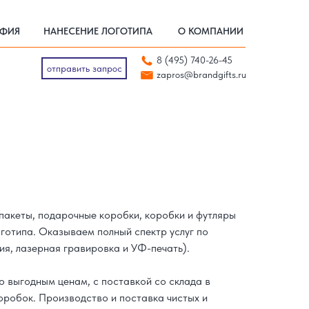
АФИЯ
НАНЕСЕНИЕ ЛОГОТИПА
О КОМПАНИИ
АФИЯ
НАНЕСЕНИЕ ЛОГОТИПА
О КОМПАНИИ
отправить запрос
8 (495) 740-26-45
zapros@brandgifts.ru
отправить запрос
zapros@brandgifts.ru
пакеты, подарочные коробки, коробки и футляры
оготипа. Оказываем полный спектр услуг по
ия, лазерная гравировка и УФ-печать).
о выгодным ценам, с поставкой со склада в
коробок. Производство и поставка чистых и