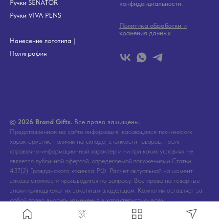
Ручки SENATOR
конфиденциальности.
Ручки VIVA PENS
Политика обработки и
хранения данных
Нанесение логотипа
|
Полиграфия
© 2026 Brand Gifts.
Все права защищены.
Представленная на сайте информация, касающаяся технических
характеристик, наличия на складе, стоимости товаров, носит
справочно-информационный характер и ни при каких условиях не
является публичной офертой, определяемой положениями Статьи
437(2) Гражданского кодекса РФ. Расчет актуальной на момент
заказа стоимости производится по запросу. Все права на товарные
знаки принадлежат их законным владельцам. Компания оставляет за
собой право вносить изменения в характеристики всех
представленных на сайте товаров и его упаковку без