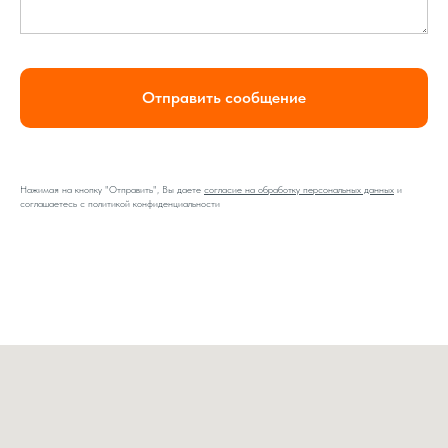
Отправить сообщение
Нажимая на кнопку "Отправить",
Вы даете
согласие на обработку персональных данных
и
соглашаетесь c политикой конфиденциальности