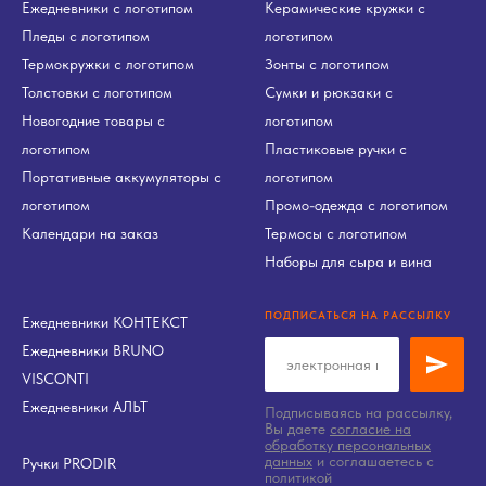
Ежедневники с логотипом
Керамические кружки с
Пледы с логотипом
логотипом
Термокружки с логотипом
Зонты с логотипом
Толстовки с логотипом
Сумки и рюкзаки с
Новогодние товары с
логотипом
логотипом
Пластиковые ручки с
Портативные аккумуляторы с
логотипом
логотипом
Промо-одежда с логотипом
Календари на заказ
Термосы с логотипом
Наборы для сыра и вина
ПОДПИСАТЬСЯ НА РАССЫЛКУ
Ежедневники КОНТЕКСТ
Ежедневники BRUNO
VISCONTI
Ежедневники АЛЬТ
Подписываясь на рассылку,
Вы даете
согласие на
обработку персональных
данных
и соглашаетесь c
Ручки PRODIR
политикой