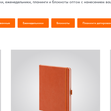
ки, еженедельники, планинги и блокноты оптом с нанесением ваш
ованные
Еженедельники
Блокноты
Планинги датирова