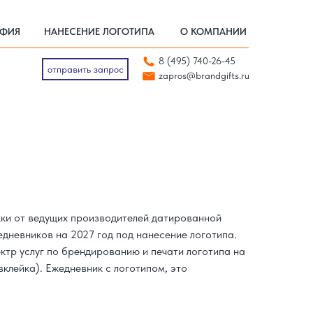
АФИЯ
НАНЕСЕНИЕ ЛОГОТИПА
О КОМПАНИИ
АФИЯ
НАНЕСЕНИЕ ЛОГОТИПА
О КОМПАНИИ
отправить запрос
8 (495) 740-26-45
zapros@brandgifts.ru
отправить запрос
zapros@brandgifts.ru
жки от ведущих производителей датированной
дневников на 2027 год под нанесение логотипа.
ктр услуг по брендированию и печати логотипа на
вклейка).
Ежедневник с логотипом, это