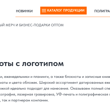
КАТАЛОГ ПРОДУКЦИИ
НОВИНКИ
ПОЛИГР
КАТАЛОГ ПРОДУКЦИИ
НОВИНКИ
ПОЛИГР
ЫЙ МЕРЧ И БИЗНЕС-ПОДАРКИ ОПТОМ
оты с логотипом
, еженедельники и планинги, а также блокноты и записные кни
рматы и цвета обложек. Широкий ассортимент датированных еже
ожкой идеально подходят для нанесения. Оказываем полный спе
кография, лазерная гравировка, УФ-печать и полиграфическая 
, так и партнерам компании.