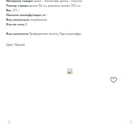
Материал товара
купол - полиэстер; ручка - пластик
Размер товара
длина 86 см, диаметр купола 102 см
Вес
371 г
Наличие чехла/футляра
нет
Вид механизма
полуавтомат
Кол-во спиц
8
Вид нанесения
Трафаретная печать, Термотрансфер
Цвет: Черный