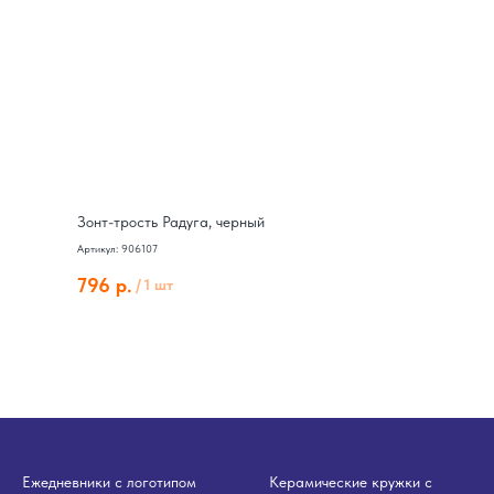
Зонт-трость Радуга, черный
Артикул: 906107
796
р.
/
1 шт
Ежедневники с логотипом
Керамические кружки с