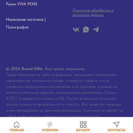
Ручки VIVA PENS
Политика обработки и
хранения данных
Нанесение логотипа
|
Полиграфия
© 2026 Brand Gifts.
Все права защищены.
Представленная на сайте информация, касающаяся технических
характеристик, наличия на складе, стоимости товаров, носит
справочно-информационный характер и ни при каких условиях не
является публичной офертой, определяемой положениями Статьи
437(2) Гражданского кодекса РФ. Расчет актуальной на момент
заказа стоимости производится по запросу. Все права на товарные
знаки принадлежат их законным владельцам. Компания оставляет за
собой право вносить изменения в характеристики всех
представленных на сайте товаров и его упаковку без
предварительного уведомления.
ГЛАВНАЯ
НОВИНКИ
КАТАЛОГ
КОНТАКТЫ