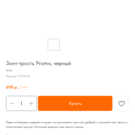
Зонт-трость Promo, черный
Molti
Артикул:
17314.30
698
р.
/
1 шт
Купить
Одна из базовых моделей в нашем ассортименте: простой, удобный и прочный зонт-трость с
пластиковой ручкой. Отличный вариант для яркого промо.