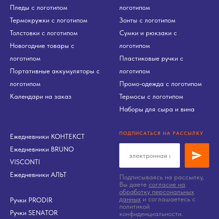
Пледы с логотипом
логотипом
Термокружки с логотипом
Зонты с логотипом
Толстовки с логотипом
Сумки и рюкзаки с
Новогодние товары с
логотипом
логотипом
Пластиковые ручки с
Портативные аккумуляторы с
логотипом
логотипом
Промо-одежда с логотипом
Календари на заказ
Термосы с логотипом
Наборы для сыра и вина
ПОДПИСАТЬСЯ НА РАССЫЛКУ
Ежедневники КОНТЕКСТ
Ежедневники BRUNO
VISCONTI
Ежедневники АЛЬТ
Подписываясь на рассылку,
Вы даете
согласие на
обработку персональных
данных
и соглашаетесь c
Ручки PRODIR
политикой
Ручки SENATOR
конфиденциальности.