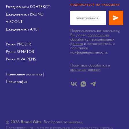
ПОДПИСАТЬСЯ НА РАССЫЛКУ
Ежедневники КОНТЕКСТ
Ежедневники BRUNO
VISCONTI
Ежедневники АЛЬТ
Подписываясь на рассылку,
Вы даете
согласие на
обработку персональных
данных
и соглашаетесь c
Ручки PRODIR
политикой
Ручки SENATOR
конфиденциальности.
Ручки VIVA PENS
Политика обработки и
хранения данных
Нанесение логотипа
|
Полиграфия
© 2026 Brand Gifts.
Все права защищены.
Представленная на сайте информация, касающаяся технических