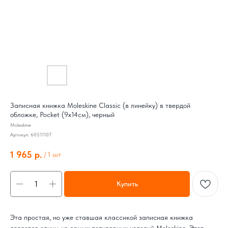
Записная книжка Moleskine Classic (в линейку) в твердой
обложке, Pocket (9x14см), черный
Moleskine
Артикул:
60511107
1 965
р.
/
1 шт
Купить
Эта простая, но уже ставшая классикой записная книжка