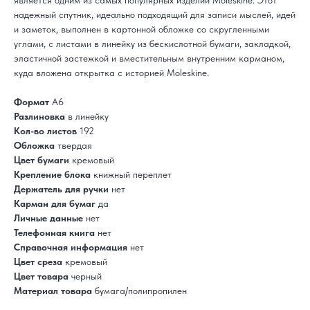
является одним из самых популярных изделий Moleskine. Этот
надежный спутник, идеально подходящий для записи мыслей, идей
и заметок, выполнен в картонной обложке со скругленными
углами, с листами в линейку из бескислотной бумаги, закладкой,
эластичной застежкой и вместительным внутренним карманом,
куда вложена открытка с историей Moleskine.
Формат
А6
Разлиновка
в линейку
Кол-во листов
192
Обложка
твердая
Цвет бумаги
кремовый
Крепление блока
книжный переплет
Держатель для ручки
нет
Карман для бумаг
да
Личные данные
нет
Телефонная книга
нет
Справочная информация
нет
Цвет среза
кремовый
Цвет товара
черный
Материал товара
бумага/полипропилен