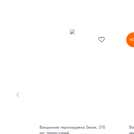
N
Вакуумная термокружка Sense, 370
Ва
Pick-
мл, темно-синий
ин