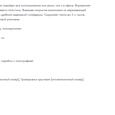
 подойдет для использования как дома, так и в офисе. Внутренняя
щевого пластика. Внешнее покрытие выполнено из нержавеющей
удобной задвижкой-слайдером. Сохраняет тепло до 3-х часов.
овой упаковке.
, полипропилен
5 см
 коробка с полиграфией
конный лазер), Гравировка круговая (оптоволоконный лазер),