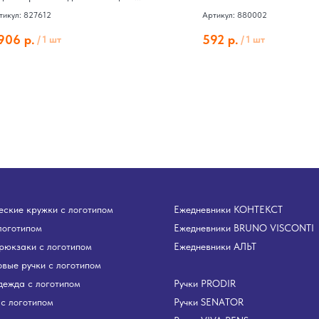
ravo», 400 мл, синий
тикул: 827612
Артикул: 880002
 906
р.
592
р.
/
1 шт
/
1 шт
ские кружки с логотипом
Ежедневники КОНТЕКСТ
логотипом
Ежедневники BRUNO VISCONTI
рюкзаки с логотипом
Ежедневники АЛЬТ
вые ручки с логотипом
дежда с логотипом
Ручки PRODIR
с логотипом
Ручки SENATOR