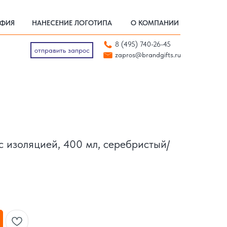
АФИЯ
НАНЕСЕНИЕ ЛОГОТИПА
О КОМПАНИИ
АФИЯ
НАНЕСЕНИЕ ЛОГОТИПА
О КОМПАНИИ
отправить запрос
8 (495) 740-26-45
zapros@brandgifts.ru
отправить запрос
zapros@brandgifts.ru
c изоляцией, 400 мл, серебристый/