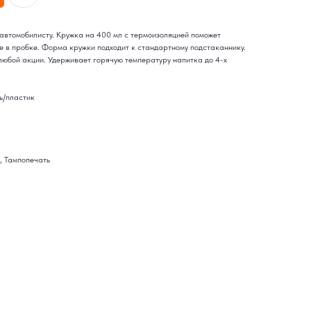
автомобилисту. Кружка на 400 мл с термоизоляцией поможет
е в пробке. Форма кружки подходит к стандартному подстаканнику.
любой акции. Удерживает горячую температуру напитка до 4-х
ь/пластик
, Тампопечать