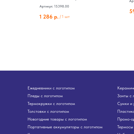
Ар
Артикул: 15398.00
5
1 286
р.
/
1 шт
Ежедневники с логотипом
Керамиче
Пледы с логотипом
Зонты с 
Термокружки с логотипом
Сумки и 
Толстовки с логотипом
Пластико
Новогодние товары с логотипом
Промо-о
Портативные аккумуляторы с логотипом
Термосы 