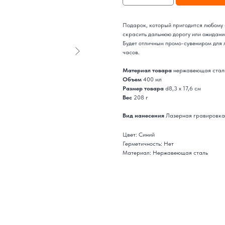
Подарок, который пригодится любому 
скрасить дальнюю дорогу или ожидани
Будет отличным промо-сувениром для 
часов.
Материал товара
нержавеющая стал
Объем
400 мл
Размер товара
d8,3 х 17,6 см
Вес
208 г
Вид нанесения
Лазерная гравировка
Цвет: Синий
Герметичность: Нет
Материал: Нержавеющая сталь