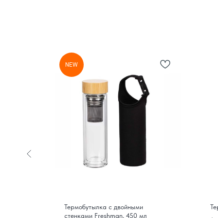
NEW
яцией,
Термобутылка с двойными
Те
ый
стенками Freshman, 450 мл