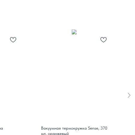
на
Вакуумная термокружка Sense, 370
Т
мл, оранжевый
о