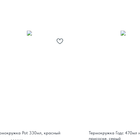
рмокружка Pot 330мл, красный
Термокружка Годс 470мл 
присоске, серый