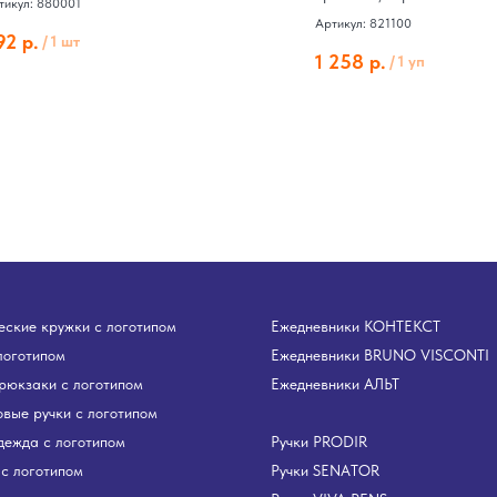
тикул: 880001
Артикул: 821100
92
р.
/
1 шт
1 258
р.
/
1 уп
ские кружки с логотипом
Ежедневники КОНТЕКСТ
логотипом
Ежедневники BRUNO VISCONTI
рюкзаки с логотипом
Ежедневники АЛЬТ
вые ручки с логотипом
дежда с логотипом
Ручки PRODIR
с логотипом
Ручки SENATOR