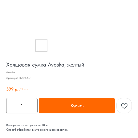
Холщовая сумка Avoska, желтый
Avoska
Артикул:
11293.80
399
р.
/
1 шт
Купить
Выдерживает нагрузку до 10 кг.
Способ обработки внутреннего шва: оверлок.