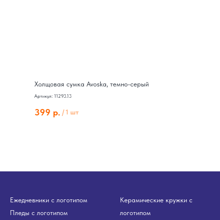
Холщовая сумка Avoska, темно-серый
Артикул: 11293.13
399
р.
/
1 шт
Ежедневники с логотипом
Керамические кружки с
Пледы с логотипом
логотипом