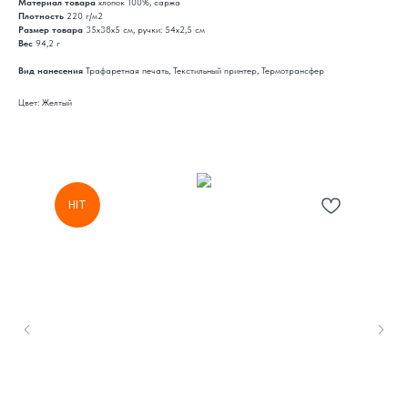
Материал товара
хлопок 100%, саржа
Плотность
220 г/м2
Размер товара
35х38х5 см, ручки: 54х2,5 см
Вес
94,2 г
Вид нанесения
Трафаретная печать, Текстильный принтер, Термотрансфер
Цвет: Желтый
HIT