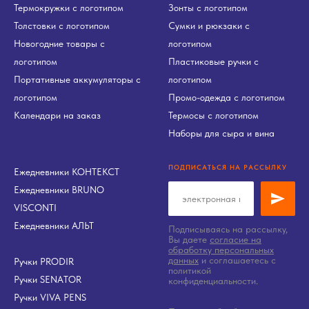
Термокружки с логотипом
Зонты с логотипом
Толстовки с логотипом
Сумки и рюкзаки с
Новогодние товары с
логотипом
логотипом
Пластиковые ручки с
Портативные аккумуляторы с
логотипом
логотипом
Промо-одежда с логотипом
Календари на заказ
Термосы с логотипом
Наборы для сыра и вина
ПОДПИСАТЬСЯ НА РАССЫЛКУ
Ежедневники КОНТЕКСТ
Ежедневники BRUNO
VISCONTI
Ежедневники АЛЬТ
Подписываясь на рассылку,
Вы даете
согласие на
обработку персональных
данных
и соглашаетесь c
Ручки PRODIR
политикой
Ручки SENATOR
конфиденциальности.
Ручки VIVA PENS