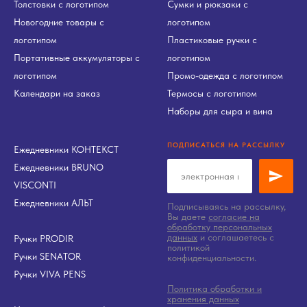
Толстовки с логотипом
Сумки и рюкзаки с
Новогодние товары с
логотипом
логотипом
Пластиковые ручки с
Портативные аккумуляторы с
логотипом
логотипом
Промо-одежда с логотипом
Календари на заказ
Термосы с логотипом
Наборы для сыра и вина
ПОДПИСАТЬСЯ НА РАССЫЛКУ
Ежедневники КОНТЕКСТ
Ежедневники BRUNO
VISCONTI
Ежедневники АЛЬТ
Подписываясь на рассылку,
Вы даете
согласие на
обработку персональных
данных
и соглашаетесь c
Ручки PRODIR
политикой
Ручки SENATOR
конфиденциальности.
Ручки VIVA PENS
Политика обработки и
хранения данных