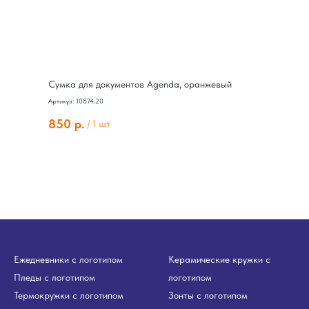
Сумка для документов Agenda, оранжевый
Артикул: 10874.20
850
р.
/
1 шт
Ежедневники с логотипом
Керамические кружки с
Пледы с логотипом
логотипом
Термокружки с логотипом
Зонты с логотипом