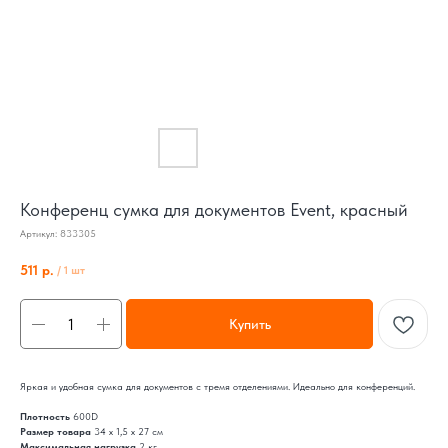
Конференц сумка для документов Event, красный
Артикул:
833305
511
р.
/
1 шт
Купить
Яркая и удобная сумка для документов с тремя отделениями. Идеально для конференций.
Плотность
600D
Размер товара
34 х 1,5 х 27 см
Максимальная нагрузка
2 кг