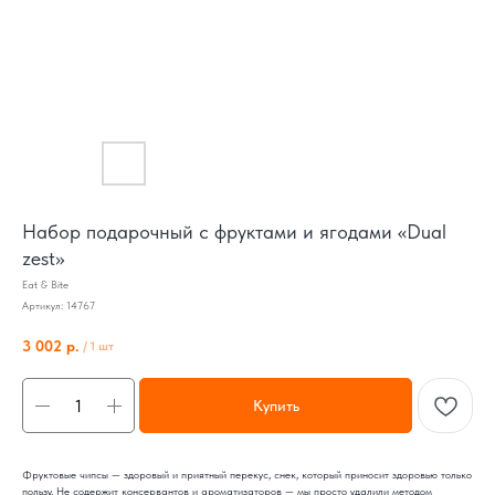
Набор подарочный с фруктами и ягодами «Dual
zest»
Eat & Bite
Артикул:
14767
3 002
р.
/
1 шт
Купить
Фруктовые чипсы — здоровый и приятный перекус, снек, который приносит здоровью только
пользу. Не содержит консервантов и ароматизаторов — мы просто удалили методом