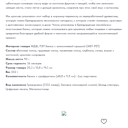
сублимации основную массу воды из ломтиков фруктов и овощей, чтобы они занимали
меньше места, стали легче и дольше хранились, сохранив при этом свой вкус и витамины.
Мы красиво упаковали этот набор в корзинку-переноску из переработанной древесины,
которую можно брендировать несколькими методами, и которая станет полезным, красивым
и долговечным аксессуаром в доме. Чипсы упакованы в брендируемые наклейками
пластиковые банки, которые можно использовать для хранения любых пищевых и непищевых
предметов благодаря удобной форме и наличию плотно закрывающейся полиэтиленовой
крышки.
Материал товара
МДФ, ПЭТ банка с алюминиевой крышкой (МЕТ-РЕТ)
Состав
яблочные чипсы, грушевые чипсы, тыквенные чипсы, клубника, слива, вишня с
косточкой, красная смородина
Масса нетто
90 г
Срок годности
36 месяцев
Размер товара
20,3 х 10,8 х 19,3 см
Вес
502 г
Комплектность
банка с сухофруктами (d8,8 х 11,9 см)- 2шт, подставка
Вид нанесения
Гравировка (CO2 лазер), Заливка полимерной смолой, Шильд спектрум,
Цифровая печать, Металлостикер