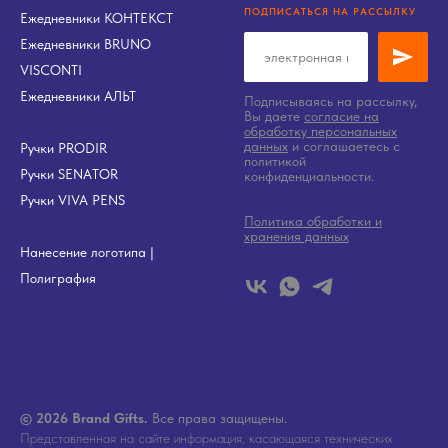
ПОДПИСАТЬСЯ НА РАССЫЛКУ
Ежедневники КОНТЕКСТ
Ежедневники BRUNO
VISCONTI
Ежедневники АЛЬТ
Подписываясь на рассылку,
Вы даете
согласие на
обработку персональных
данных
и соглашаетесь c
Ручки PRODIR
политикой
Ручки SENATOR
конфиденциальности.
Ручки VIVA PENS
Политика обработки и
хранения данных
Нанесение логотипа
|
Полиграфия
© 2026 Brand Gifts.
Все права защищены.
Представленная на сайте информация, касающаяся технических