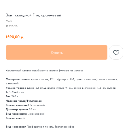
Зонт складной Five, оранжевый
Molti
17320.20
1590,00
р.
Купить
Компактный механический зонт в чехле и футляре на молнии.
Материал товара
купол - эпонж, 190T; футляр - ЭВА; ручка - пластик; спицы - металл,
алюминий
Размер товара
длина 52 см, диаметр купола 91 см, длина в сложении 17,5 см, футляр:
17,5х7,5х4,5 см
Вес
240 г
Наличие чехла/футляра
да
Кол-во сложений
5 сложений
Диаметр купола
96 см
Вид механизма
механический
Кол-во спиц
6
Вид нанесения
Трафаретная печать, Термотрансфер