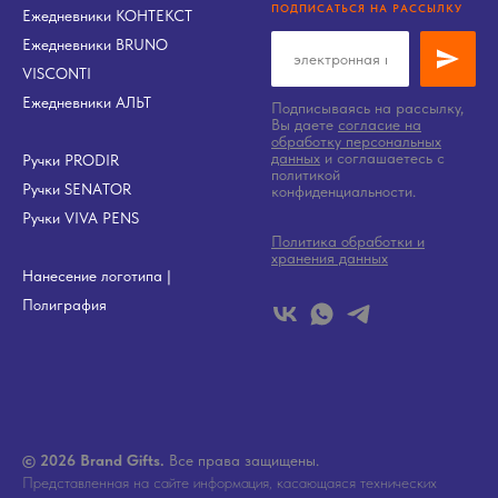
ПОДПИСАТЬСЯ НА РАССЫЛКУ
Ежедневники КОНТЕКСТ
Ежедневники BRUNO
VISCONTI
Ежедневники АЛЬТ
Подписываясь на рассылку,
Вы даете
согласие на
обработку персональных
данных
и соглашаетесь c
Ручки PRODIR
политикой
Ручки SENATOR
конфиденциальности.
Ручки VIVA PENS
Политика обработки и
хранения данных
Нанесение логотипа
|
Полиграфия
© 2026 Brand Gifts.
Все права защищены.
Представленная на сайте информация, касающаяся технических