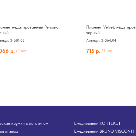
анинг недатированный Persona,
Планинг Velvet, недатиро
рный
черный
тикул: 3-681.02
Артикул: 3-364.04
 066
р.
715
р.
/
1 шт
/
1 шт
ские кружки с логотипом
Ежедневники КОНТЕКСТ
логотипом
Ежедневники BRUNO VISCONTI