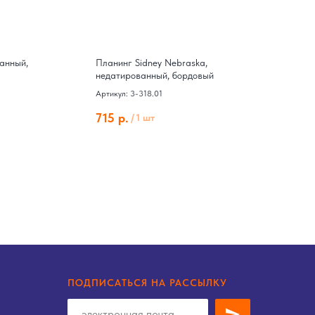
ванный,
Планинг Sidney Nebraska,
П
недатированный, бордовый
н
Артикул: 3-318.01
Ар
715
р.
4
/
1 шт
ПОДПИСАТЬСЯ НА РАССЫЛКУ