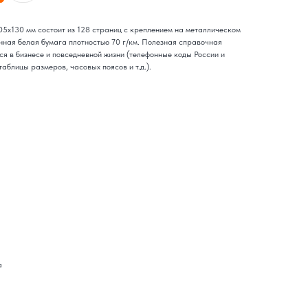
5х130 мм состоит из 128 страниц с креплением на металлическом
нная белая бумага плотностью 70 г/км. Полезная справочная
я в бизнесе и повседневной жизни (телефонные коды России и
аблицы размеров, часовых поясов и т.д.).
а