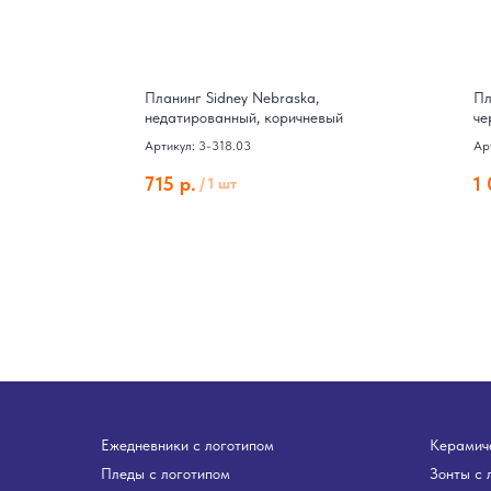
Планинг Sidney Nebraska,
Пл
недатированный, коричневый
че
Артикул: 3-318.03
Ар
715
р.
1
/
1 шт
Ежедневники с логотипом
Керамиче
Пледы с логотипом
Зонты с 