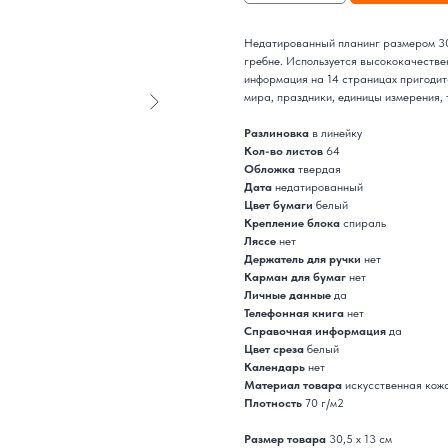
Недатированный планинг размером 30
гребне. Используется высококачестве
информация на 14 страницах пригодитс
мира, праздники, единицы измерения, т
Разлиновка
в линейку
Кол-во листов
64
Обложка
твердая
Дата
недатированный
Цвет бумаги
белый
Крепление блока
спираль
Ляссе
нет
Держатель для ручки
нет
Карман для бумаг
нет
Личные данные
да
Телефонная книга
нет
Справочная информация
да
Цвет среза
белый
Календарь
нет
Материал товара
искусственная кож
Плотность
70 г/м2
Размер товара
30,5 х 13 см