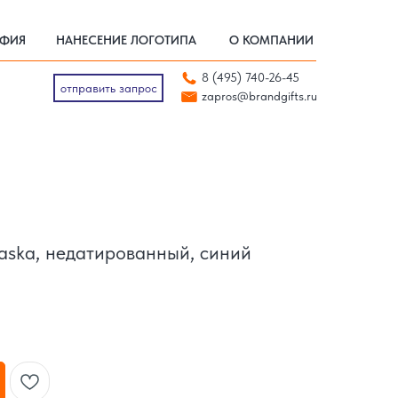
АФИЯ
НАНЕСЕНИЕ ЛОГОТИПА
О КОМПАНИИ
АФИЯ
НАНЕСЕНИЕ ЛОГОТИПА
О КОМПАНИИ
отправить запрос
8 (495) 740-26-45
zapros@brandgifts.ru
отправить запрос
zapros@brandgifts.ru
aska, недатированный, синий