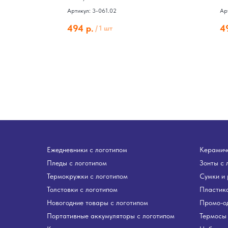
Артикул: 3-061.02
Ар
494
р.
4
/
1 шт
Ежедневники с логотипом
Керамиче
Пледы с логотипом
Зонты с 
Термокружки с логотипом
Сумки и 
Толстовки с логотипом
Пластико
Новогодние товары с логотипом
Промо-о
Портативные аккумуляторы с логотипом
Термосы 