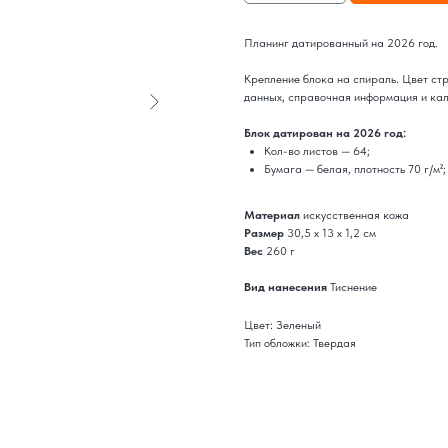
Планинг датированный на 2026 год.
Крепление блока на спираль. Цвет стр
данных, справочная информация и ка
Блок датирован на 2026 год:
Кол-во листов — 64;
Бумага — белая, плотность 70 г/м²;
Материал
искусственная кожа
Размер
30,5 х 13 х 1,2 см
Вес
260 г
Вид нанесения
Тиснение
Цвет: Зеленый
Тип обложки: Твердая