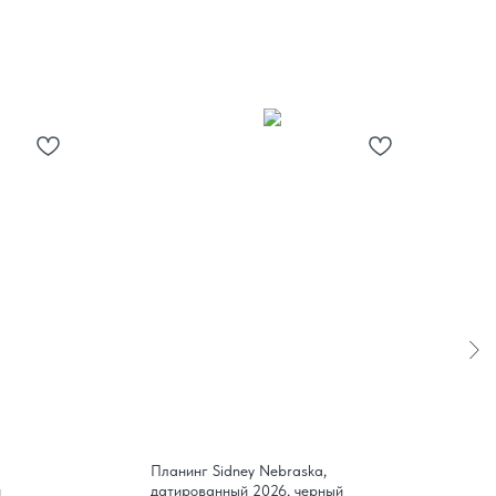
Планинг Sidney Nebraska,
П
й
датированный 2026, черный
2