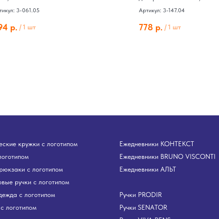
тикул: 3-061.05
Артикул: 3-147.04
94
р.
778
р.
/
1 шт
/
1 шт
ские кружки с логотипом
Ежедневники КОНТЕКСТ
логотипом
Ежедневники BRUNO VISCONTI
рюкзаки с логотипом
Ежедневники АЛЬТ
вые ручки с логотипом
дежда с логотипом
Ручки PRODIR
с логотипом
Ручки SENATOR