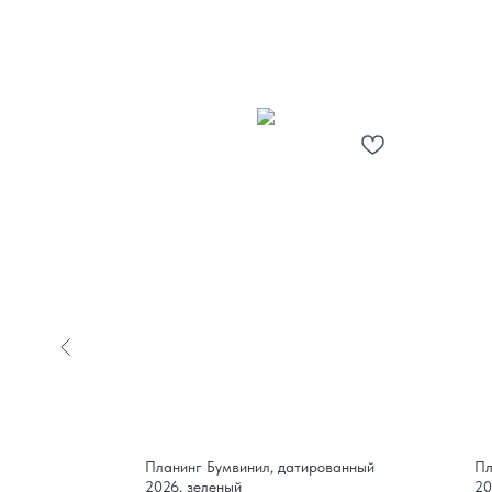
ный на
Планинг Бумвинил, датированный
Пл
2026, зеленый
20