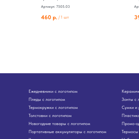
Артикул: 7505.03
Ар
460
р.
3
/
1 шт
Ежедневники с логотипом
Керамиче
Пледы с логотипом
Зонты с 
Термокружки с логотипом
Сумки и 
Толстовки с логотипом
Пластико
Новогодние товары с логотипом
Промо-о
Портативные аккумуляторы с логотипом
Термосы 