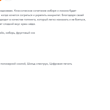
ладкоежек. Классическое сочетание имбиря и лимона будет
 когда хочется согреться и укрепить иммунитет. Благодаря своей
дходит в качестве топпинга, который легко намазать и не бояться,
ет сладкий вкус крем-мёда.
йм, имбирь, фруктовый сок
 полимерной смолой, Шильд спектрум, Цифровая печать