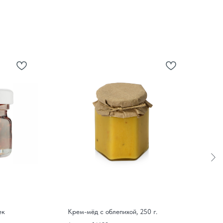
ек
Крем-мёд с облепихой, 250 г.
П
к