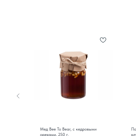
 Best
Мед Bee To Bear, с кедровыми
По
орехами, 250 г.
кл