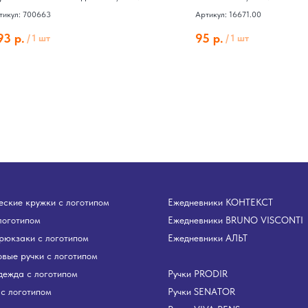
тикул: 700663
Артикул: 16671.00
93
р.
95
р.
/
1 шт
/
1 шт
ские кружки с логотипом
Ежедневники КОНТЕКСТ
логотипом
Ежедневники BRUNO VISCONTI
рюкзаки с логотипом
Ежедневники АЛЬТ
вые ручки с логотипом
дежда с логотипом
Ручки PRODIR
с логотипом
Ручки SENATOR