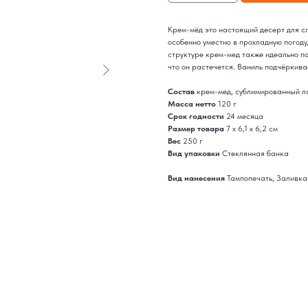
Крем-мёд это настоящий десерт для с
особенно уместно в прохладную погоду,
структуре крем-мед также идеально по
что он растечется. Ваниль подчёркива
Состав
крем-мед, сублимированный ла
Масса нетто
120 г
Срок годности
24 месяца
Размер товара
7 х 6,1 х 6,2 см
Вес
250 г
Вид упаковки
Стеклянная банка
Вид нанесения
Тампопечать, Заливка