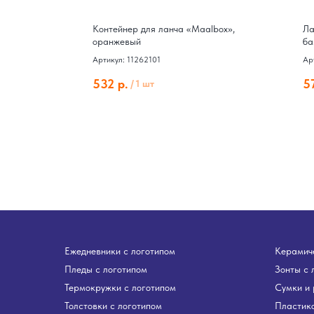
Контейнер для ланча «Maalbox»,
Ла
евый
оранжевый
ба
Артикул: 11262101
Ар
532
р.
5
/
1 шт
Ежедневники с логотипом
Керамиче
Пледы с логотипом
Зонты с 
Термокружки с логотипом
Сумки и 
Толстовки с логотипом
Пластико