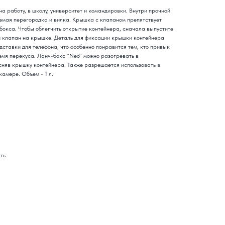
на работу, в школу, университет и командировки. Внутри прочной
емая перегородка и вилка. Крышка с клапаном препятствует
бокса. Чтобы облегчить открытие контейнера, сначала выпустите
ый клапан на крышке. Деталь для фиксации крышки контейнера
ставки для телефона, что особенно понравится тем, кто привык
ремя перекуса. Ланч-бокс "Neo" можно разогревать в
сняв крышку контейнера. Также разрешается использовать в
амере. Объем - 1 л.
ать