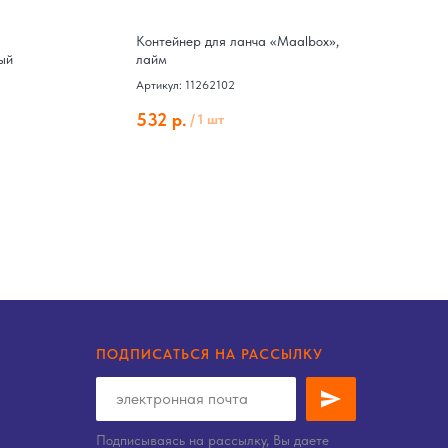
Контейнер для ланча «Maalbox»,
Л
ый
лайм
Ар
Артикул: 11262102
5
532
р.
/
1 шт
ПОДПИСАТЬСЯ НА РАССЫЛКУ
Подписываясь на рассылку, Вы даете