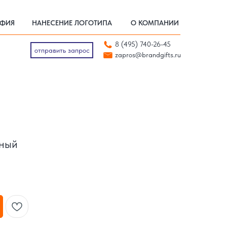
АФИЯ
НАНЕСЕНИЕ ЛОГОТИПА
О КОМПАНИИ
АФИЯ
НАНЕСЕНИЕ ЛОГОТИПА
О КОМПАНИИ
отправить запрос
8 (495) 740-26-45
zapros@brandgifts.ru
отправить запрос
zapros@brandgifts.ru
сный