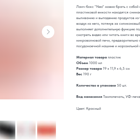
Ланч-бокс "Neo" можно брать с собой 
пластиковой емкости находятся снима
выливанию и выпадению продуктов из 
воздух из него, потянув за силиконов
выполняет дополнительную функцию под
смотреть видео или читать книги во в
микроволновой печи, предварительно 
посудомоечной машине и морозильной к
Материал товара
пластик
Объем
1000 мл
Размер товара
19 х 11,9 х 6,5 см
Вес
190 г
Количество в упаковке
50 шт.
Вид нанесения
Тампопечать, УФ-печ
Цвет: Красный