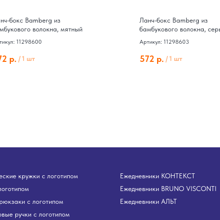
нч-бокс Bamberg из
Ланч-бокс Bamberg из
мбукового волокна, мятный
бамбукового волокна, сер
тикул: 11298600
Артикул: 11298603
72
р.
572
р.
/
1 шт
/
1 шт
ские кружки с логотипом
Ежедневники КОНТЕКСТ
логотипом
Ежедневники BRUNO VISCONTI
рюкзаки с логотипом
Ежедневники АЛЬТ
вые ручки с логотипом