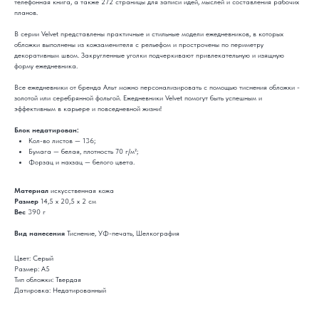
телефонная книга, а также 272 страницы для записи идей, мыслей и составления рабочих
планов.
В серии Velvet представлены практичные и стильные модели ежедневников, в которых
обложки выполнены из кожзаменителя с рельефом и прострочены по периметру
декоративным швом. Закругленные уголки подчеркивают привлекательную и изящную
форму ежедневника.
Все ежедневники от бренда Альт можно персонализировать с помощью тиснения обложки -
золотой или серебрянной фольгой. Ежедневники Velvet помогут быть успешным и
эффективным в карьере и повседневной жизни!
Блок недатирован:
Кол-во листов — 136;
Бумага — белая, плотность 70 г/м²;
Форзац и нахзац — белого цвета.
Материал
искусственная кожа
Размер
14,5 х 20,5 х 2 см
Вес
390 г
Вид нанесения
Тиснение, УФ-печать, Шелкография
Цвет: Серый
Размер: А5
Тип обложки: Твердая
Датировка: Недатированный