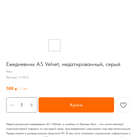
Ежедневник А5 Velvet, недатированный, серый
Альт
Артикул:
3-115.13
588
р.
/
1 шт
Купить
Недатированный ежедневник A5 «Velvet» в линейку от бренда Альт - это качественный
корпоративный подарок по выгодной цене, произведенный специально под персонализацию.
Представлен в универсальном формате А5. В нем есть полезная справочная информация и