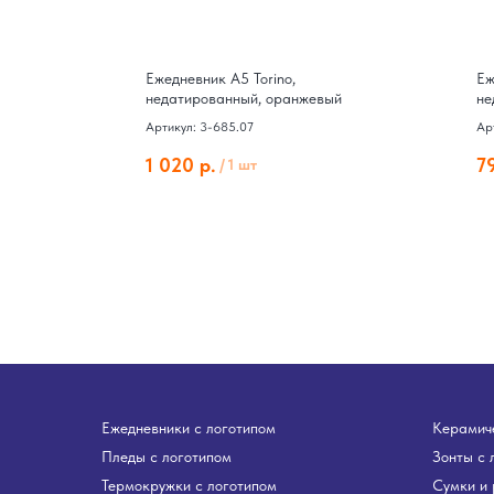
ex,
Ежедневник А5 Torino,
Еж
ребро
недатированный, оранжевый
не
Артикул: 3-685.07
Ар
1 020
р.
7
/
1 шт
Ежедневники с логотипом
Керамиче
Пледы с логотипом
Зонты с 
Термокружки с логотипом
Сумки и 