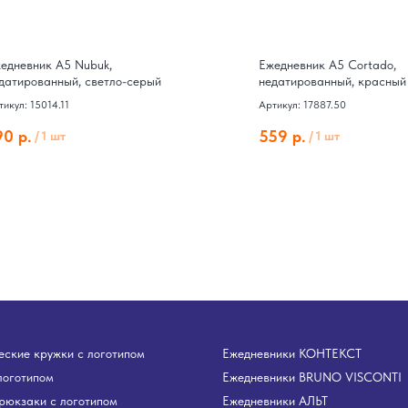
едневник А5 Nubuk,
Ежедневник А5 Cortado,
датированный, светло-серый
недатированный, красный
тикул: 15014.11
Артикул: 17887.50
90
р.
559
р.
/
1 шт
/
1 шт
ские кружки с логотипом
Ежедневники КОНТЕКСТ
логотипом
Ежедневники BRUNO VISCONTI
рюкзаки с логотипом
Ежедневники АЛЬТ