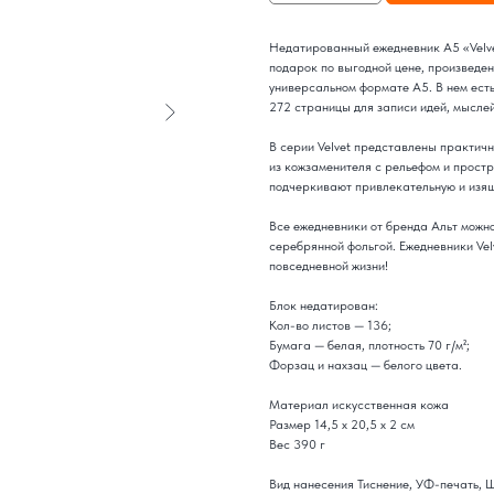
Недатированный ежедневник A5 «Velve
подарок по выгодной цене, произведе
универсальном формате А5. В нем ест
272 страницы для записи идей, мыслей
В серии Velvet представлены практич
из кожзаменителя с рельефом и прост
подчеркивают привлекательную и изя
Все ежедневники от бренда Альт можн
серебрянной фольгой. Ежедневники Vel
повседневной жизни!
Блок недатирован:
Кол-во листов — 136;
Бумага — белая, плотность 70 г/м²;
Форзац и нахзац — белого цвета.
Материал искусственная кожа
Размер 14,5 х 20,5 х 2 см
Вес 390 г
Вид нанесения Тиснение, УФ-печать,