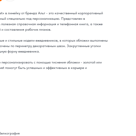
t» в линейку от бренда Альт - это качественный корпоративный
нный специально под персонализацию. Представлен в
ь полезная справочная информация и телефонная книга, а также
 и составления рабочих планов.
ные и стильные модели ежедневников, в которых обложки выполнены
рочены по периметру декоративным швом. Закругленные уголки
щную форму ежедневника.
о персонализировать с помощью тиснения обложки - золотой или
vet помогут быть успешным и эффективным в карьере и
 Шелкография