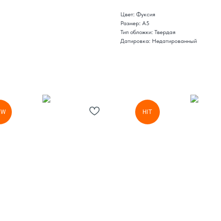
Цвет: Фуксия
Размер: А5
Тип обложки: Твердая
Датировка: Недатированный
EW
HIT