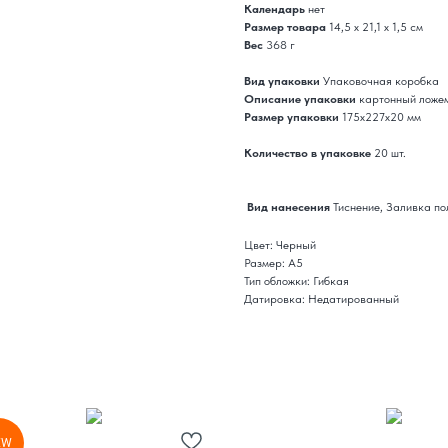
Календарь
нет
Размер товара
14,5 х 21,1 х 1,5 см
Вес
368 г
Вид упаковки
Упаковочная коробка
Описание упаковки
картонный ложе
Размер упаковки
175x227x20 мм
Количество в упаковке
20 шт.
Вид нанесения
Тиснение, Заливка п
Цвет: Черный
Размер: А5
Тип обложки: Гибкая
Датировка: Недатированный
EW