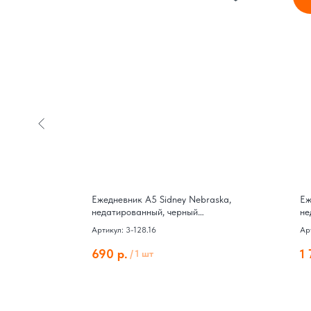
Ежедневник А5 Sidney Nebraska,
Еж
недатированный, черный
не
(серебряный обрез)
Артикул: 3-128.16
Ар
690
р.
1
/
1 шт