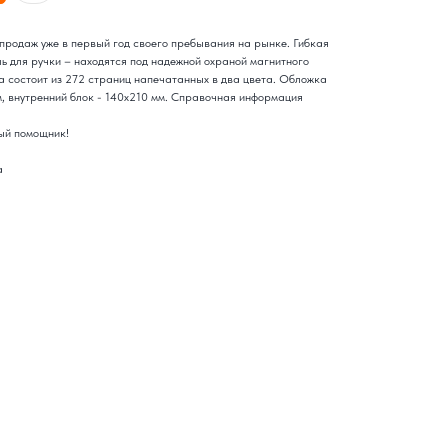
родаж уже в первый год своего пребывания на рынке. Гибкая
ь для ручки – находятся под надежной охраной магнитного
а состоит из 272 страниц напечатанных в два цвета. Обложка
, внутренний блок - 140х210 мм. Справочная информация
ый помощник!
а