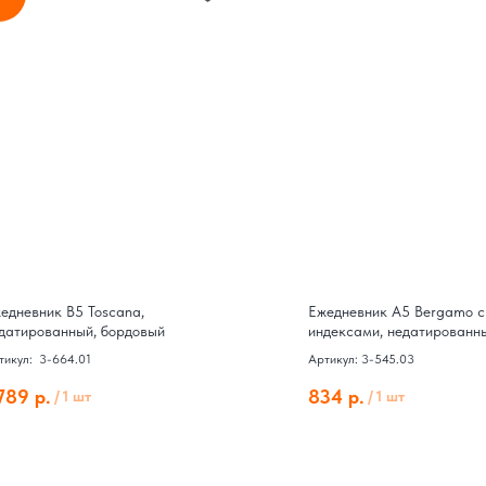
едневник B5 Toscana,
Ежедневник А5 Bergamo с
датированный, бордовый
индексами, недатированны
тикул: 3-664.01
Артикул: 3-545.03
 789
р.
834
р.
/
1 шт
/
1 шт