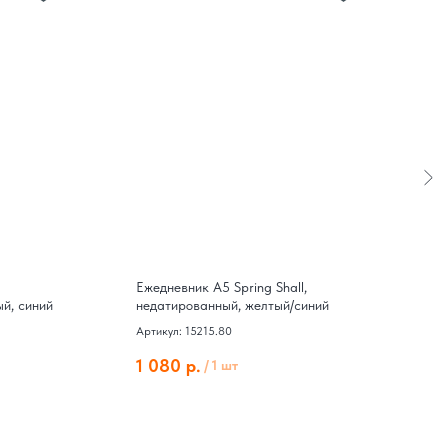
Ежедневник А5 Spring Shall,
Е
й, синий
недатированный, желтый/синий
н
Артикул: 15215.80
Ар
1 080
р.
1
/
1 шт