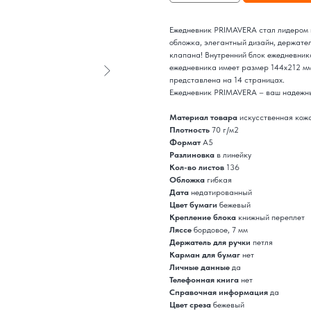
Ежедневник PRIMAVERA стал лидером п
обложка, элегантный дизайн, держател
клапана! Внутренний блок ежедневник
ежедневника имеет размер 144х212 мм
представлена на 14 страницах.
Ежедневник PRIMAVERA – ваш надежн
Материал товара
искусственная кож
Плотность
70 г/м2
Формат
A5
Разлиновка
в линейку
Кол-во листов
136
Обложка
гибкая
Дата
недатированный
Цвет бумаги
бежевый
Крепление блока
книжный переплет
Ляссе
бордовое, 7 мм
Держатель для ручки
петля
Карман для бумаг
нет
Личные данные
да
Телефонная книга
нет
Справочная информация
да
Цвет среза
бежевый