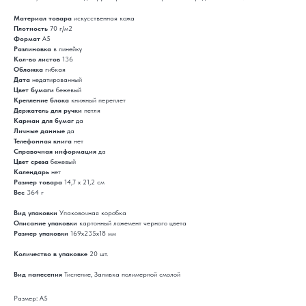
Материал товара
искусственная кожа
Плотность
70 г/м2
Формат
A5
Разлиновка
в линейку
Кол-во листов
136
Обложка
гибкая
Дата
недатированный
Цвет бумаги
бежевый
Крепление блока
книжный переплет
Держатель для ручки
петля
Карман для бумаг
да
Личные данные
да
Телефонная книга
нет
Справочная информация
да
Цвет среза
бежевый
Календарь
нет
Размер товара
14,7 х 21,2 см
Вес
364 г
Вид упаковки
Упаковочная коробка
Описание упаковки
картонный ложемент черного цвета
Размер упаковки
169x235x18 мм
Количество в упаковке
20 шт.
Вид нанесения
Тиснение, Заливка полимерной смолой
Размер: А5