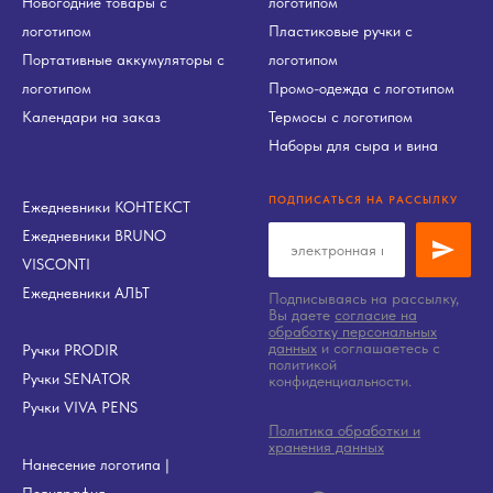
Новогодние товары с
логотипом
логотипом
Пластиковые ручки с
Портативные аккумуляторы с
логотипом
логотипом
Промо-одежда с логотипом
Календари на заказ
Термосы с логотипом
Наборы для сыра и вина
ПОДПИСАТЬСЯ НА РАССЫЛКУ
Ежедневники КОНТЕКСТ
Ежедневники BRUNO
VISCONTI
Ежедневники АЛЬТ
Подписываясь на рассылку,
Вы даете
согласие на
обработку персональных
данных
и соглашаетесь c
Ручки PRODIR
политикой
Ручки SENATOR
конфиденциальности.
Ручки VIVA PENS
Политика обработки и
хранения данных
Нанесение логотипа
|
Полиграфия