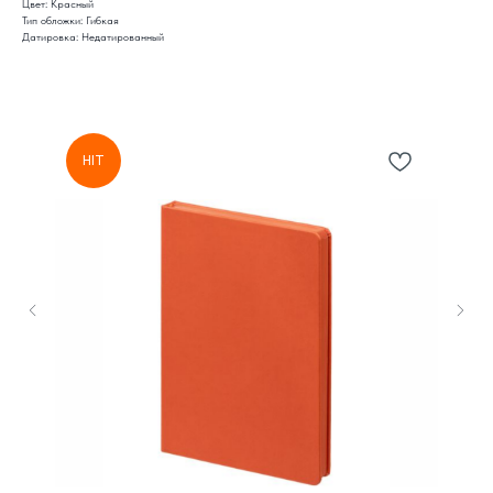
Цвет: Красный
Тип обложки: Гибкая
Датировка: Недатированный
HIT