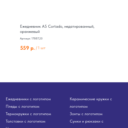
Ежедневник А5 Cortado, недатированный,
оранжевый
Артикул: 17887.20
559
р.
/
1 шт
Ежедневники с логотипом
Керамические кружки с
Пледы с логотипом
логотипом
Термокружки с логотипом
Зонты с логотипом
Толстовки с логотипом
Сумки и рюкзаки с