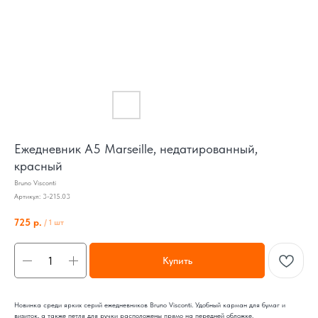
Ежедневник А5 Marseille, недатированный,
красный
Bruno Visconti
Артикул:
3-215.03
725
р.
/
1 шт
Купить
Новинка среди ярких серий ежедневников Bruno Visconti. Удобный карман для бумаг и
визиток, а также петля для ручки расположены прямо на передней обложке.