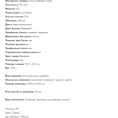
Материал товара
искусственная кожа
Плотность
70 г/м2
Формат
A5
Разлиновка
в линейку
Кол-во листов
136
Обложка
гибкая
Дата
недатированный
Цвет бумаги
бежевый
Крепление блока
книжный переплет
Держатель для ручки
петля
Карман для бумаг
да
Личные данные
да
Телефонная книга
нет
Справочная информация
да
Цвет среза
бежевый
Календарь
нет
Размер товара
14,7 х 21,2 см
Вес
364 г
Вид упаковки
Упаковочная коробка
Описание упаковки
картонный ложемент черного цвета
Размер упаковки
169x235x18 мм
Количество в упаковке
20 шт.
Вид нанесения
Тиснение, Заливка полимерной смолой
Размер: А5
Цвет: Серый
Тип обложки: Гибкая