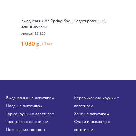
Ежедневник А5 Spring Shall, недатированный,
желтый/синий
Артикул: 15215.80
1 080
р.
/
1 шт
Ежедневники с логотипом
Керамические кружки с
Пледы с логотипом
логотипом
Термокружки с логотипом
Зонты с логотипом
Толстовки с логотипом
Сумки и рюкзаки с
Новогодние товары с
логотипом