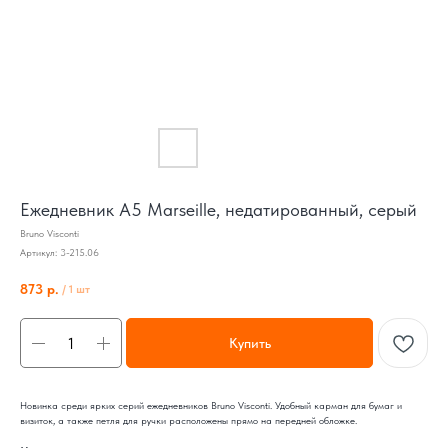
Ежедневник А5 Marseille, недатированный, серый
Bruno Visconti
Артикул:
3-215.06
873
р.
/
1 шт
Купить
Новинка среди ярких серий ежедневников Bruno Visconti. Удобный карман для бумаг и
визиток, а также петля для ручки расположены прямо на передней обложке.