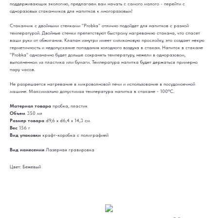
поддерживающих экологию, предлагаем вам начать с самого малого - перейти с
одноразовых стаканчиков для напитков к многоразовым!
Стаканчик с двойными стенками "Probka" отлично подойдет для напитков с разной
температурой. Двойные стенки препятствуют быстрому нагреванию стакана, что спасет
ваши руки от обжигания. Клапан изнутри имеет силиконовую прослойку, это создает некую
герметичность и недопускание попадания холодного воздуха в стакан. Напиток в стакане
"Probka" однозначно будет дольше сохранять температуру, нежели в одноразовом,
выполненном из пластика или бумаги. Температура напитка будет держаться примерно
пару часов.
Не разрешается нагревание в микроволновой печи и использование в посудомоечной
машине. Максимально допустимая температура напитка в стакане - 100°C.
Материал товара
пробка, пластик
Объем
350 мл
Размер товара
d9,6 х d6,4 х 14,3 см
Вес
156 г
Вид упаковки
крафт-коробка с полиграфией
Вид нанесения
Лазерная гравировка
Цвет: Бежевый