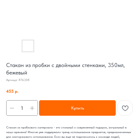
Стакан из пробки с двойными стенками, 350мл,
бежевый
Артикул:
876308
455
р.
Купить
Стакан из пробкового материала - это стильный и современный подарок, актуальный в
наши времена! Многие уже поддержали тренд использования предметов, предназначенных
для многоразового использования. Если вы еще не подключились к команде людей,