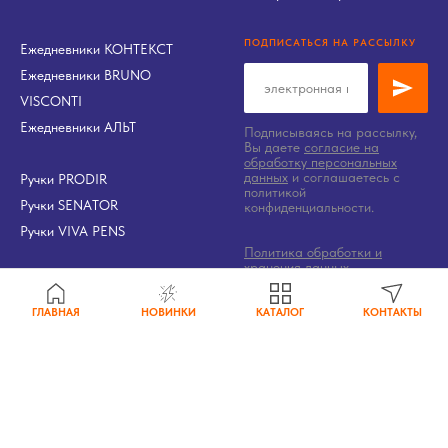
ПОДПИСАТЬСЯ НА РАССЫЛКУ
Ежедневники КОНТЕКСТ
Ежедневники BRUNO
VISCONTI
Ежедневники АЛЬТ
Подписываясь на рассылку,
Вы даете
согласие на
обработку персональных
данных
и соглашаетесь c
Ручки PRODIR
политикой
Ручки SENATOR
конфиденциальности.
Ручки VIVA PENS
Политика обработки и
хранения данных
Нанесение логотипа
|
Полиграфия
ГЛАВНАЯ
НОВИНКИ
КАТАЛОГ
КОНТАКТЫ