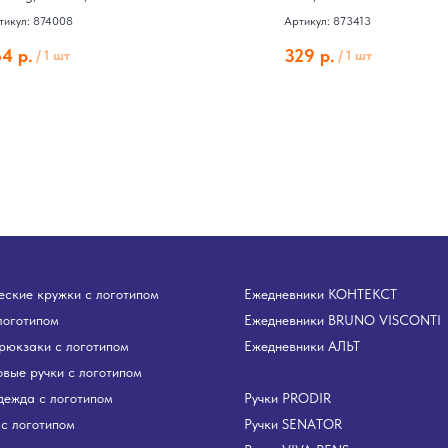
тикул: 874008
Артикул: 873413
64
р.
329
р.
/
1 шт
/
1 шт
ские кружки с логотипом
Ежедневники КОНТЕКСТ
логотипом
Ежедневники BRUNO VISCONTI
рюкзаки с логотипом
Ежедневники АЛЬТ
вые ручки с логотипом
дежда с логотипом
Ручки PRODIR
с логотипом
Ручки SENATOR