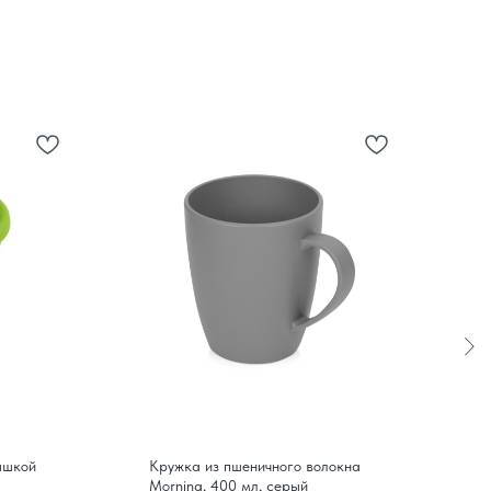
ышкой
Кружка из пшеничного волокна
К
Morning, 400 мл, серый
в