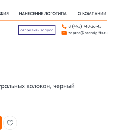
АФИЯ
НАНЕСЕНИЕ ЛОГОТИПА
О КОМПАНИИ
АФИЯ
НАНЕСЕНИЕ ЛОГОТИПА
О КОМПАНИИ
отправить запрос
8 (495) 740-26-45
zapros@brandgifts.ru
отправить запрос
zapros@brandgifts.ru
уральных волокон, черный