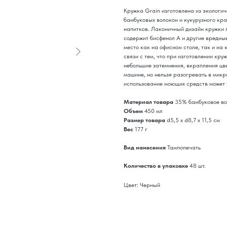
Кружка Grain изготовлена из экологич
бамбуковых волокон и кукурузного кра
напитков. Лаконичный дизайн кружки 
содержит бисфенол А и другие вредны
место как на офисном столе, так и на
связи с тем, что при изготовлении кр
небольшие затемнения, вкрапления цв
машине, но нельзя разогревать в микр
использование моющих средств может 
Материал товара
35% бамбуковое во
Объем
450 мл
Размер товара
d5,5 х d8,7 х 11,5 см
Вес
177 г
Вид нанесения
Тампопечать
Количество в упаковке
48 шт.
Цвет: Черный