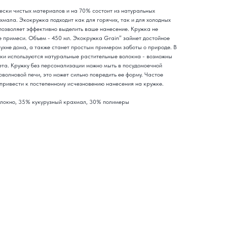
ески чистых материалов и на 70% состоит из натуральных
хмала. Экокружка подходит как для горячих, так и для холодных
позволяет эффективно выделить ваше нанесение. Кружка не
е примеси. Объем - 450 мл. Экокружка Grain” займет достойное
 кухне дома, а также станет простым примером заботы о природе. В
ужки используются натуральные растительные волокна - возможны
ета. Кружку без персонализации можно мыть в посудомоечной
оволновой печи, это может сильно повредить ее форму. Частое
привести к постепенному исчезновению нанесения на кружке.
локно, 35% кукурузный крахмал, 30% полимеры