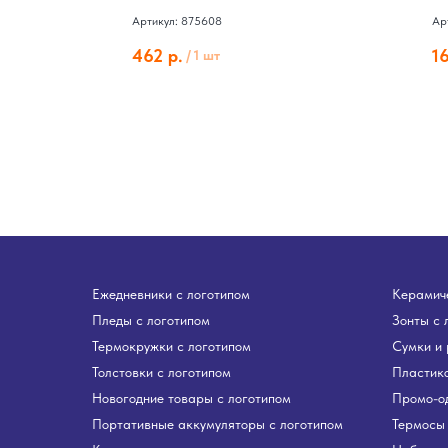
Артикул: 875608
Ар
462
р.
1
/
1 шт
Ежедневники с логотипом
Керамиче
Пледы с логотипом
Зонты с 
Термокружки с логотипом
Сумки и 
Толстовки с логотипом
Пластико
Новогодние товары с логотипом
Промо-о
Портативные аккумуляторы с логотипом
Термосы 