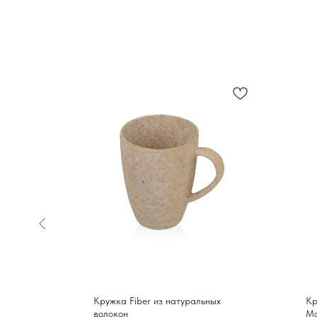
ышкой
Кружка Fiber из натуральных
Кр
волокон
Mo