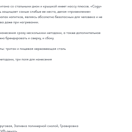
ритана со стальными дном и крышкой имеет массу плюсов. «Cogy»
ь защищает самые слабые ее места, делая «приземление»
запах напитков, являясь абсолютно безопасным для человека и не
ва даже при нагревании.
нанесения сразу несколькими методами, а также дополнительное
но брендировать и сверху, и сбоку.
лы: тритан и пищевая нержавеющая сталь
етодами, три поля для нанесения
руговая, Заливка полимерной смолой, Гравировка
, УФ-печать