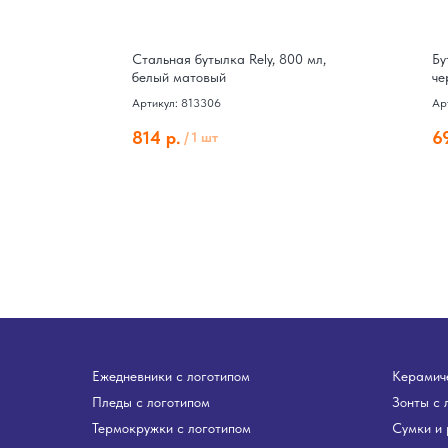
0 мл,
Стальная бутылка Rely, 800 мл,
Бу
белый матовый
че
Артикул: 813306
Ар
814
р.
6
/
1 шт
Ежедневники с логотипом
Керамиче
Пледы с логотипом
Зонты с 
Термокружки с логотипом
Сумки и 