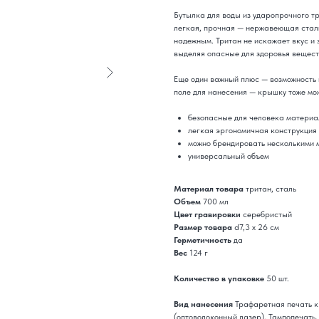
Бутылка для воды из ударопрочного т
легкая, прочная — нержавеющая стал
надежным. Тритан не искажает вкус и 
выделяя опасные для здоровья вещест
Еще один важный плюс — возможность 
поле для нанесения — крышку тоже мож
безопасные для человека материа
легкая эргономичная конструкция
можно брендировать несколькими м
универсальный объем
Материал товара
тритан, сталь
Объем
700 мл
Цвет гравировки
серебристый
Размер товара
d7,3 х 26 см
Герметичность
да
Вес
124 г
Количество в упаковке
50 шт.
Вид нанесения
Трафаретная печать к
(оптоволоконный лазер), Тампопечать