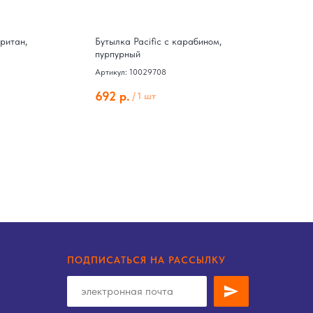
тритан,
Бутылка Pacific с карабином,
С
пурпурный
д
Артикул: 10029708
Ар
692
р.
4
/
1 шт
ПОДПИСАТЬСЯ НА РАССЫЛКУ