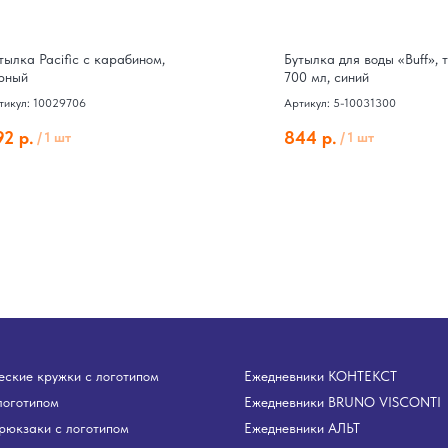
тылка Pacific с карабином,
Бутылка для воды «Buff», 
рный
700 мл, синий
тикул: 10029706
Артикул: 5-10031300
92
р.
844
р.
/
1 шт
/
1 шт
ские кружки с логотипом
Ежедневники КОНТЕКСТ
логотипом
Ежедневники BRUNO VISCONTI
рюкзаки с логотипом
Ежедневники АЛЬТ