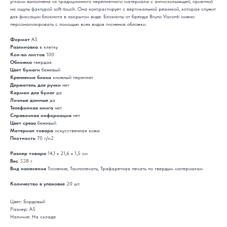
углами выполнена из традиционного переплетного материала с антискользящей, приятной
на ощупь фактурой soft-touch. Она контрастирует с вертикальной резинкой, которая служит
для фиксации блокнота в закрытом виде. Блокноты от бренда Bruno Visconti можно
персонализировать с помощью всех видов тиснения обложки.
Формат
А5
Разлиновка
в клетку
Кол-во листов
100
Обложка
твердая
Цвет бумаги
бежевый
Крепление блока
книжный переплет
Держатель для ручки
нет
Карман для бумаг
да
Личные данные
да
Телефонная книга
нет
Справочная информация
нет
Цвет среза
бежевый
Материал товара
искусственная кожа
Плотность
70 г/м2
Размер товара
14,1 х 21,6 х 1,5 см
Вес
338 г
Вид нанесения
Тиснение, Тампопечать, Трафаретная печать по твердым материалам
Количество в упаковке
20 шт.
Цвет: Бордовый
Размер: А5
Наличие: На складе