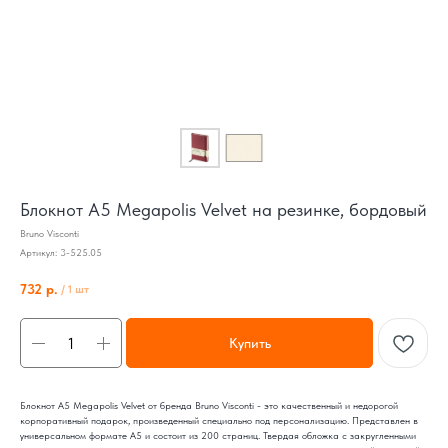
Блокнот А5 Megapolis Velvet на резинке, бордовый
Bruno Visconti
Артикул:
3-525.05
732
р.
/
1 шт
Купить
Блокнот А5 Megapolis Velvet от бренда Bruno Visconti - это качественный и недорогой
корпоративный подарок, произведенный специально под персонализацию. Представлен в
универсальном формате А5 и состоит из 200 страниц. Твердая обложка с закругленными