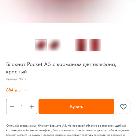
Блокнот Pocket А5 с карманом для телефона,
красный
Артикул:
787151
684
р.
/
1 шт
Купить
Стильный современный блокнот формата А5. На передней обложке расположен удобный
карман для мобильного телефона, бумаг и визиток. Специальная подкладка обложки делает
блокнот мягким на ощупь. Покрытие обложки имитирует текстуру текстиля, не скользит и