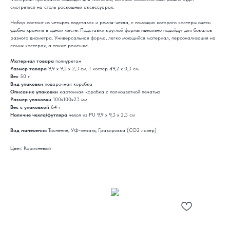
смотреться на столь роскошных аксессуарах.
Набор состоит из четырех подставок и ремня-чехла, с помощью которого костеры очень
удобно хранить в одном месте. Подставки круглой формы идеально подойдут для бокалов
разного диаметра. Универсальная форма, легко моющийся материал, персонализация на
самих костерах, а также ремешке.
Материал товара
полиуретан
Размер товара
9,9 х 9,3 х 2,3 см, 1 костер d9,2 х 0,3 см
Вес
50 г
Вид упаковки
подарочная коробка
Описание упаковки
картонная коробка с полноцветной печатью
Размер упаковки
100x100x23 мм
Вес с упаковкой
64 г
Наличие чехла/футляра
чехол из PU 9,9 х 9,3 х 2,3 см
Вид нанесения
Тиснение, УФ-печать, Гравировка (CO2 лазер)
Цвет: Коричневый