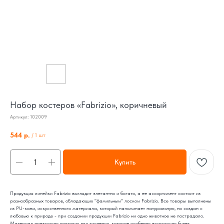
Набор костеров «Fabrizio», коричневый
Артикул:
102009
544
р.
/
1 шт
Купить
Продукция линейки Fabrizio выглядит элегантно и богато, а ее ассортимент состоит из
разнообразных товаров, обладающих "фамильным" лоском Fabrizio. Все товары выполнены
из PU-кожи, искусственного материала, который напоминает натуральную, но создан с
любовью к природе - при создании продукции Fabrizio ни одно животное не пострадало.
Материал прекрасно подходит для тиснения, которое особенно выигрышно будет