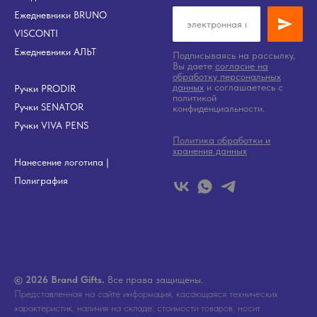
Ежедневники BRUNO
VISCONTI
Ежедневники АЛЬТ
Подписываясь на рассылку,
Вы даете
согласие на
обработку персональных
данных
и соглашаетесь c
Ручки PRODIR
политикой
Ручки SENATOR
конфиденциальности.
Ручки VIVA PENS
Политика обработки и
хранения данных
Нанесение логотипа
|
Полиграфия
© 2026 Brand Gifts.
Все права защищены.
Представленная на сайте информация, касающаяся технических
характеристик, наличия на складе, стоимости товаров, носит