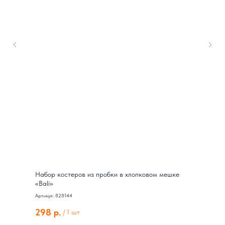
Набор костеров из пробки в хлопковом мешке
«Bali»
Артикул: 828144
298
р.
/
1 шт