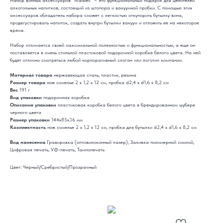
Набор винных аксессуаров "Malbec" – это функциональный подарок для ценителей
алкогольных напитков, состоящий из штопора и вакуумной пробки. С помощью этих
аксессуаров обладатель набора сможет с легкостью откупорить бутылку вина,
продегустировать напиток, создать внутри бутылки вакуум и отложить ее на некоторое
время.
Набор отличается своей максимальной полезностью и функциональностью, а еще он
поставляется в очень стильной пластиковой подарочной коробке белого цвета. На ней
будет отлично смотреться любой корпоративный слоган или логотип компании.
Материал товара
нержавеющая сталь, пластик, резина
Размер товара
нож сомелье 2 х 1,2 х 12 см, пробка d2,4 х d1,6 х 8,2 см
Вес
191 г
Вид упаковки
подарочная коробка
Описание упаковки
пластиковая коробка белого цвета в брендированном шубере
черного цвета
Размер упаковки
144x85x36 мм
Комплектность
нож сомелье 2 х 1,2 х 12 см, пробка для бутылки d2,4 х d1,6 х 8,2 см
Вид нанесения
Гравировка (оптоволоконный лазер), Заливка полимерной смолой,
Цифровая печать, УФ-печать, Тампопечать
Цвет: Черный/Сребристый/Прозрачный