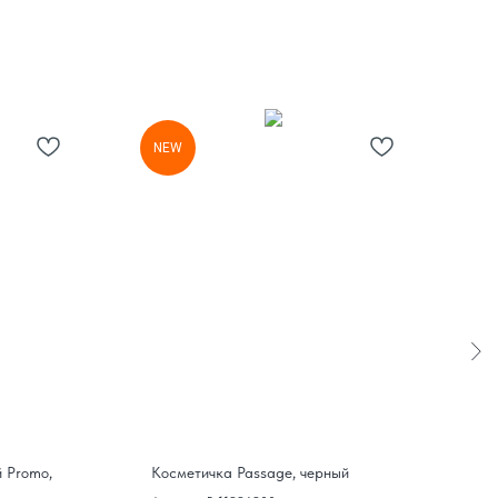
NEW
N
 Promo,
Косметичка Passage, черный
К