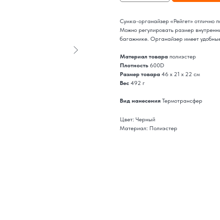
Сумка-органайзер «Рейгет» отлично п
Можно регулировать размер внутренних
багажнике. Органайзер имеет удобны
Материал товара
полиэстер
Плотность
600D
Размер товара
46 х 21 х 22 см
Вес
492 г
Вид нанесения
Термотрансфер
Цвет: Черный
Материал: Полиэстер