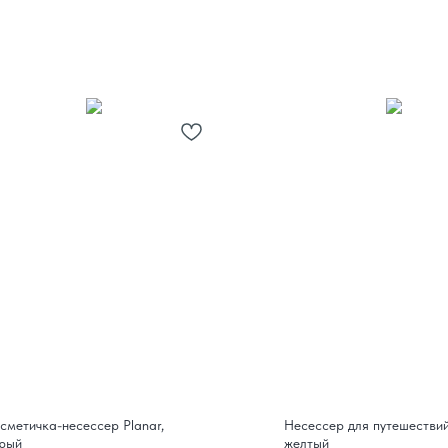
сметичка-несессер Planar,
Несессер для путешествий
рый
желтый