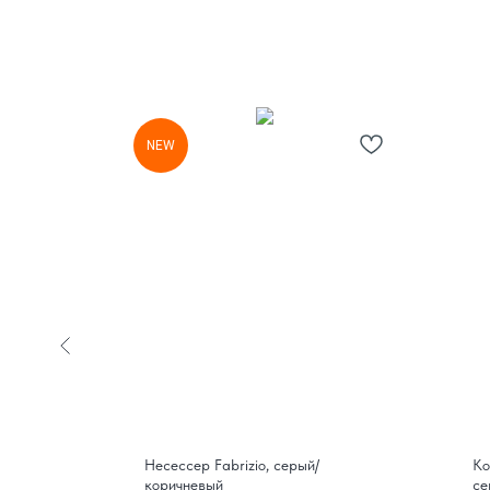
NEW
 Promo,
Несессер Fabrizio, серый/
Ко
коричневый
се