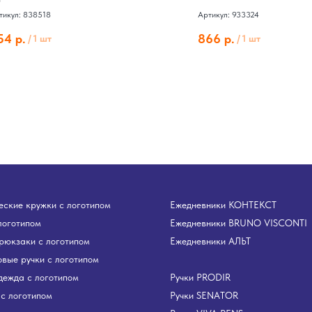
тикул: 838518
Артикул: 933324
54
р.
866
р.
/
1 шт
/
1 шт
ские кружки с логотипом
Ежедневники КОНТЕКСТ
логотипом
Ежедневники BRUNO VISCONTI
рюкзаки с логотипом
Ежедневники АЛЬТ
вые ручки с логотипом
дежда с логотипом
Ручки PRODIR
с логотипом
Ручки SENATOR