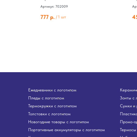
Артикул: 702009
Ар
777
р.
4
/
1 шт
Ежедневники с логотипом
Керамиче
Пледы с логотипом
Зонты с 
Термокружки с логотипом
Сумки и 
Толстовки с логотипом
Пластико
Новогодние товары с логотипом
Промо-о
Портативные аккумуляторы с логотипом
Термосы 